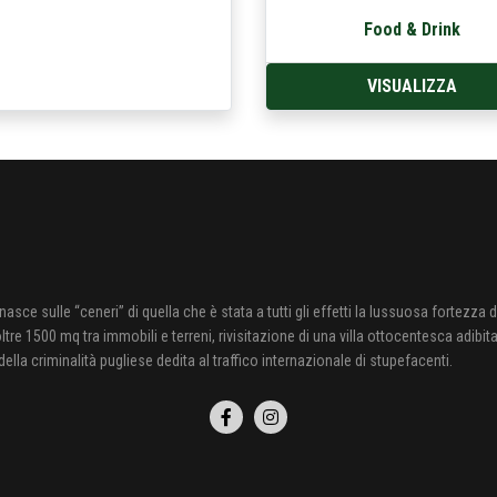
Food & Drink
VISUALIZZA
nasce sulle “ceneri” di quella che è stata a tutti gli effetti la lussuosa fortezza 
ltre 1500 mq tra immobili e terreni, rivisitazione di una villa ottocentesca adibit
ella criminalità pugliese dedita al traffico internazionale di stupefacenti.