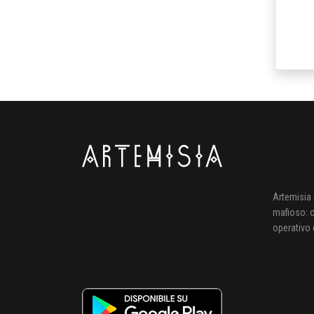
Artemisia 
mafioso: o
operativo d