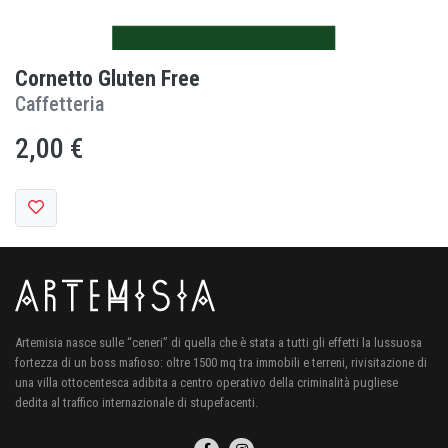
Cornetto Gluten Free
Caffetteria
2,00 €
Artemisia nasce sulle “ceneri” di quella che è stata a tutti gli effetti la lussuosa
fortezza di un boss mafioso: oltre 1500 mq tra immobili e terreni, rivisitazione di
una villa ottocentesca adibita a centro operativo della criminalità pugliese
dedita al traffico internazionale di stupefacenti.