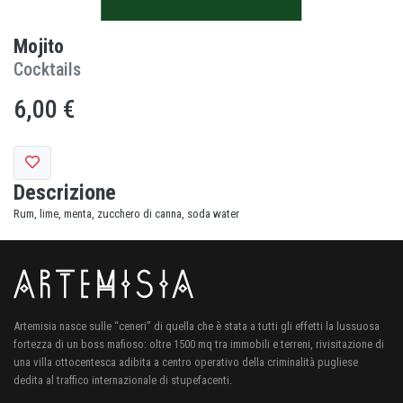
Mojito
Cocktails
6,00 €
Descrizione
Rum, lime, menta, zucchero di canna, soda water
Artemisia nasce sulle “ceneri” di quella che è stata a tutti gli effetti la lussuosa
fortezza di un boss mafioso: oltre 1500 mq tra immobili e terreni, rivisitazione di
una villa ottocentesca adibita a centro operativo della criminalità pugliese
dedita al traffico internazionale di stupefacenti.